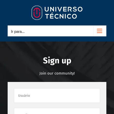
Ir
para
o
conteúdo
Ir para...
Sign up
Join our community!