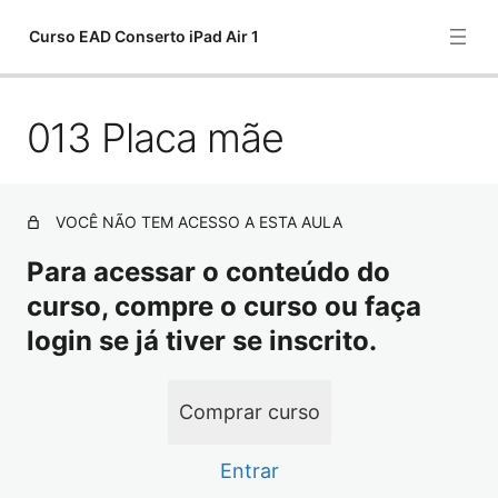
Curso EAD Conserto iPad Air 1
013 Placa mãe
001 iPad Air – Como abrir sem danificar o touch
002 Como tirar LCD
003 Como tirar o slot do Chip Sim
VOCÊ NÃO TEM ACESSO A ESTA AULA
004 Antena Wi-Fi e Bluetooth
Para acessar o conteúdo do
curso, compre o curso ou faça
005 Caixa acustica
login se já tiver se inscrito.
006 Suporte superior
007 Câmera Frontal
Comprar curso
008 Conector P2 Fone de ouvido
Entrar
009 Câmera traseira