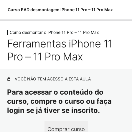
Curso EAD desmontagem iPhone 11 Pro – 11 Pro Max
Como desmontar o iPhone 11 Pro – 11 Pro Max
Como desmontar o iPhone 11 Pro – 11
Ferramentas iPhone 11
Pro Max
Pro – 11 Pro Max
Ferramentas iPhone 11 Pro – 11 Pro Max
Como descolar e levantar o Display iPhone 11 Pro – 11
Pro Max
VOCÊ NÃO TEM ACESSO A ESTA AULA
Como desconectar os flex do Display iPhone 11 Pro – 11
Pro Max
Para acessar o conteúdo do
curso, compre o curso ou faça
Como tirar o Sensor de Proximidade – iPhone 11 Pro – 11
Pro Max
login se já tiver se inscrito.
Bateria iPhone 11 Pro / 11 Pro Max
Comprar curso
Camera Traseira iPhone 11 Pro – 11 Pro Max