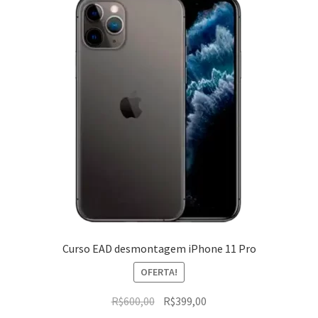
Curso EAD desmontagem iPhone 11 Pro
OFERTA!
O
O
R$
600,00
R$
399,00