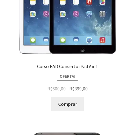
Curso EAD Conserto iPad Air 1
OFERTA!
O
O
R$
600,00
R$
399,00
preço
preço
original
atual
Comprar
era:
é:
R$600,00.
R$399,00.