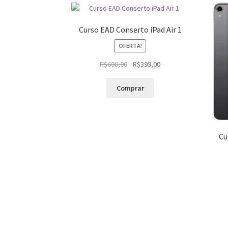
Curso EAD Conserto iPad Air 1
OFERTA!
O
O
R$
600,00
R$
399,00
preço
preço
original
atual
Comprar
era:
é:
R$600,00.
R$399,00.
Cu