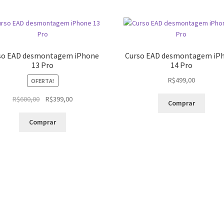
so EAD desmontagem iPhone
Curso EAD desmontagem iP
13 Pro
14 Pro
R$
499,00
OFERTA!
O
O
R$
600,00
R$
399,00
Comprar
preço
preço
original
atual
Comprar
era:
é:
R$600,00.
R$399,00.