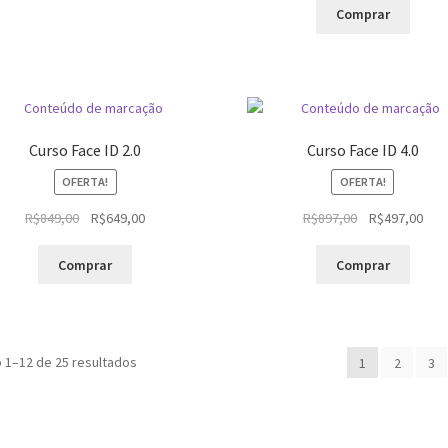
original
atua
Comprar
era:
é:
R$600,00.
R$39
Curso Face ID 2.0
Curso Face ID 4.0
OFERTA!
OFERTA!
O
O
O
O
R$
849,00
R$
649,00
R$
897,00
R$
497,00
preço
preço
preço
pre
original
atual
original
atua
Comprar
Comprar
era:
é:
era:
é:
R$849,00.
R$649,00.
R$897,00.
R$49
o 1–12 de 25 resultados
1
2
3