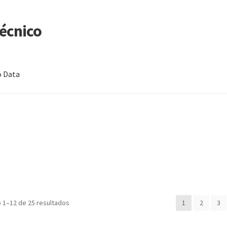
Técnico
o Data
to
Campeão Mundial CPU iPhone A17 – Santos
Carrinho
Cursos
consertos em placa mãe iPhone
Finalizar compra
Loja
Meus cursos
é 7 Dezembro
Promoção encerrada
o 1–12 de 25 resultados
1
2
3