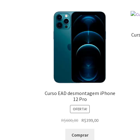
Cur
Curso EAD desmontagem iPhone
12 Pro
OFERTA!
O
O
R$
600,00
R$
399,00
preço
preço
original
atual
Comprar