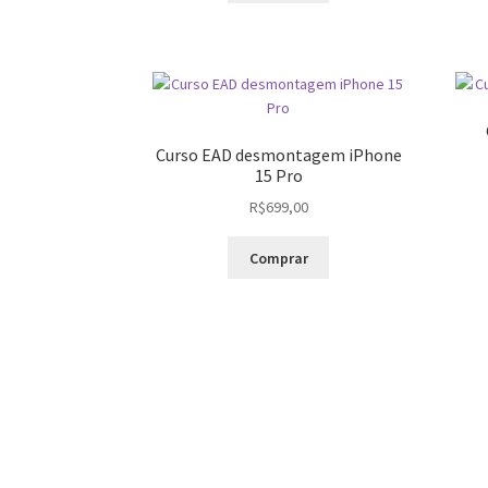
era:
é:
R$600,00.
R$399,00.
Curso EAD desmontagem iPhone
15 Pro
R$
699,00
Comprar