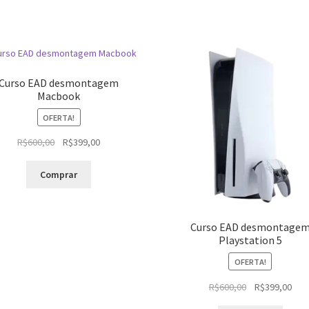
Curso EAD desmontagem
Macbook
OFERTA!
O
O
R$
600,00
R$
399,00
preço
preço
original
atual
Comprar
era:
é:
R$600,00.
R$399,00.
Curso EAD desmontage
Playstation 5
OFERTA!
O
O
R$
600,00
R$
399,00
preço
pre