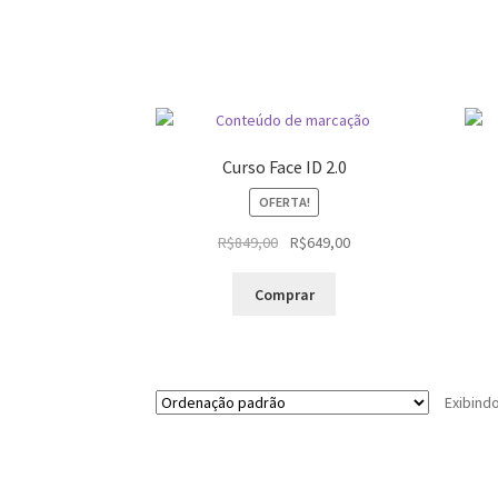
Curso Face ID 2.0
OFERTA!
O
O
R$
849,00
R$
649,00
preço
preço
original
atual
Comprar
era:
é:
R$849,00.
R$649,00.
Exibind