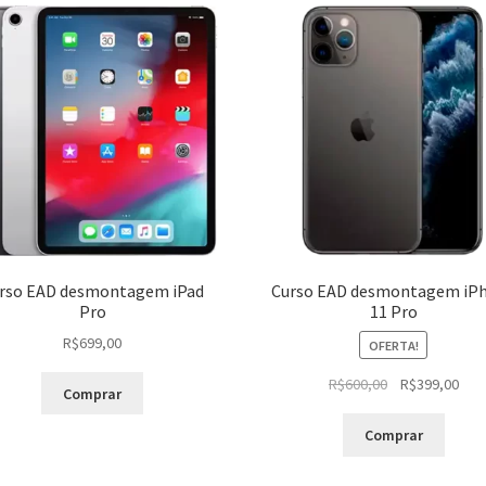
rso EAD desmontagem iPad
Curso EAD desmontagem iP
Pro
11 Pro
R$
699,00
OFERTA!
O
O
R$
600,00
R$
399,00
Comprar
preço
pre
original
atua
Comprar
era:
é:
R$600,00.
R$39