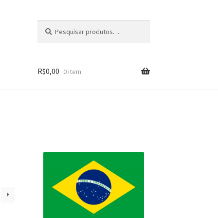
Pesquisar
Pesquisar
por:
R$
0,00
0 item