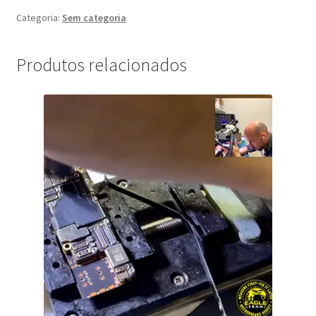
era:
é:
Categoria:
Sem categoria
R$849,00.
R$649,00.
Produtos relacionados