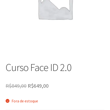
Finalizar compra
Loja
Meus cursos
Minha conta
Curso Face ID 2.0
Preço especial Evento Piauí até 7 Dezembro
Promoção encerrada
O
O
R$
849,00
R$
649,00
preço
preço
Fora de estoque
original
atual