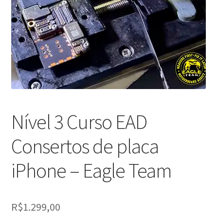
Finalizar compra
Loja
Meus cursos
Minha conta
Nível 3 Curso EAD
Preço especial Evento Piauí até 7 Dezembro
Consertos de placa
Promoção encerrada
iPhone – Eagle Team
R$
1.299,00