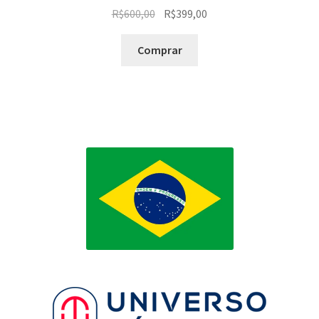
O
O
R$
600,00
R$
399,00
preço
preço
original
atual
Comprar
era:
é:
R$600,00.
R$399,00.