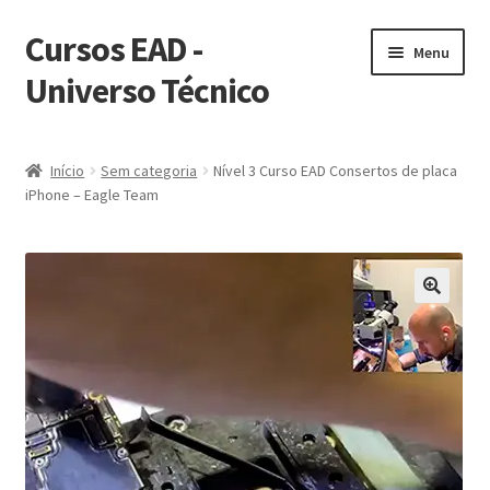
Cursos EAD -
Pular
Pular
Menu
para
para
Universo Técnico
navegação
o
conteúdo
Início
Início
Sem categoria
Nível 3 Curso EAD Consertos de placa
iPhone – Eagle Team
Acesso JCIDrawing alunos curso gratuito
Campeão Mundial CPU iPhone A17 – Santos
Carrinho
Cursos
Cursos Online EAD
Envio de aparelhos para consertos em placa mãe iPhone