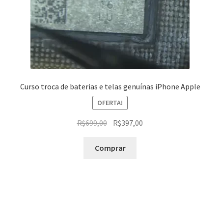
Curso troca de baterias e telas genuínas iPhone Apple
OFERTA!
O
O
R$
699,00
R$
397,00
preço
preço
original
atual
Comprar
era:
é:
R$699,00.
R$397,00.