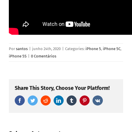
Por
santos
|
junho 24th, 2020
|
Categories:
iPhone 5
,
iPhone 5C
,
iPhone 5S
|
0 Comentários
Share This Story, Choose Your Platform!
Facebook
Twitter
Reddit
LinkedIn
Tumblr
Pinterest
Vk