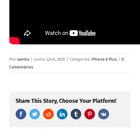
Por
santos
|
junho 22nd, 2020
|
Categories:
iPhone 6 Plus
|
0
Comentários
Share This Story, Choose Your Platform!
Facebook
Twitter
Reddit
LinkedIn
Tumblr
Pinterest
Vk