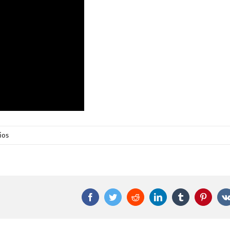
ios
Facebook
Twitter
Reddit
LinkedIn
Tumblr
Pintere