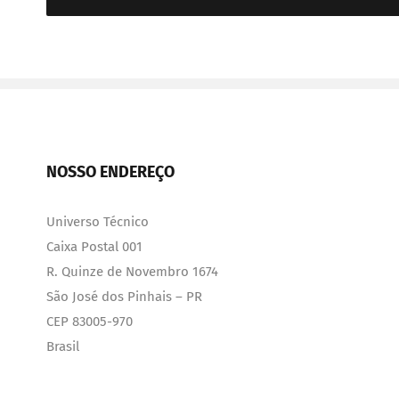
NOSSO ENDEREÇO
Universo Técnico
Caixa Postal 001
R. Quinze de Novembro 1674
São José dos Pinhais – PR
CEP 83005-970
Brasil