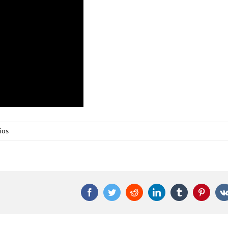
ios
Facebook
Twitter
Reddit
LinkedIn
Tumblr
Pintere