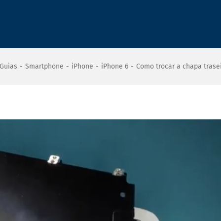
Guias
-
Smartphone
-
iPhone
-
iPhone 6
-
Como trocar a chapa trasei