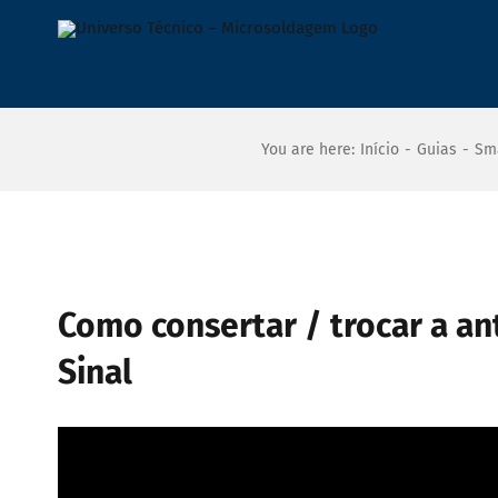
Ir
para
o
conteúdo
You are here
:
Início
-
Guias
-
Sm
View
Larger
Como consertar / trocar a an
Image
Sinal