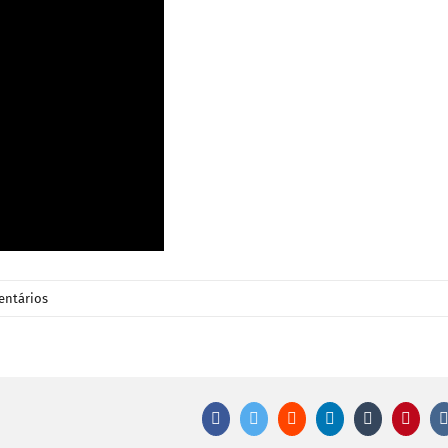
entários
Facebook
Twitter
Reddit
LinkedIn
Tumblr
Pinter