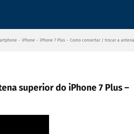
artphone
-
iPhone
-
iPhone 7 Plus
-
Como consertar / trocar a antena 
tena superior do iPhone 7 Plus –