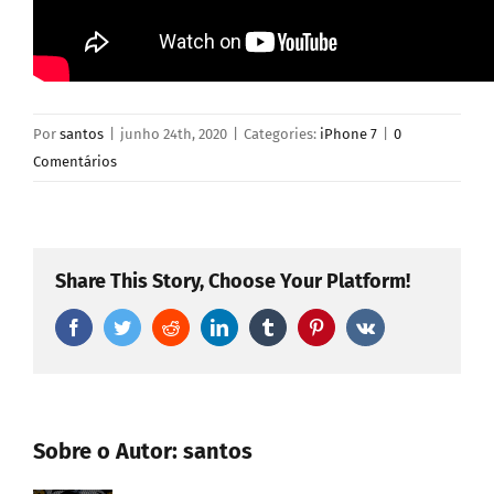
Por
santos
|
junho 24th, 2020
|
Categories:
iPhone 7
|
0
Comentários
Share This Story, Choose Your Platform!
Facebook
Twitter
Reddit
LinkedIn
Tumblr
Pinterest
Vk
Sobre o Autor:
santos