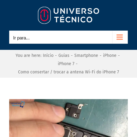
Ir
para
o
conteúdo
Ir para...
You are here
:
Início
-
Guias
-
Smartphone
-
iPhone
-
iPhone 7
-
Como consertar / trocar a antena Wi-Fi do iPhone 7
View
Larger
Image