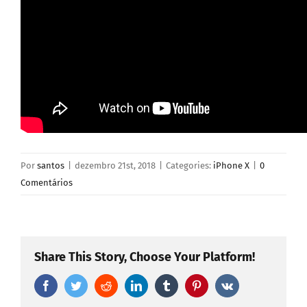
Por
santos
|
dezembro 21st, 2018
|
Categories:
iPhone X
|
0
Comentários
Share This Story, Choose Your Platform!
Facebook
Twitter
Reddit
LinkedIn
Tumblr
Pinterest
Vk