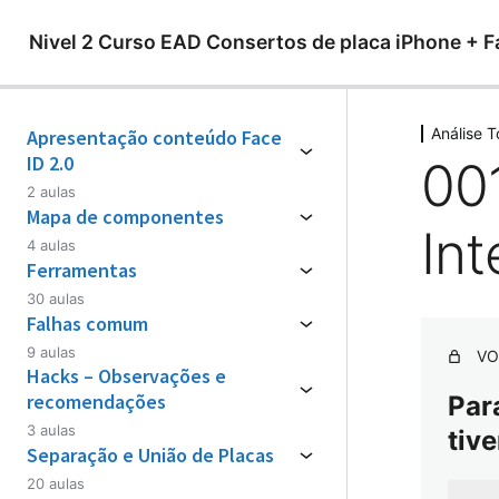
Nivel 2 Curso EAD Consertos de placa iPhone + F
Análise 
Apresentação conteúdo Face
ID 2.0
00
2 aulas
Mapa de componentes
In
4 aulas
Ferramentas
30 aulas
Falhas comum
9 aulas
VO
Hacks – Observações e
recomendações
Par
3 aulas
tive
Separação e União de Placas
20 aulas