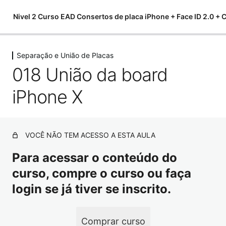
Nivel 2 Curso EAD Consertos de placa iPhone + Face ID 2.0 +
Separação e União de Placas
Apresentação conteúdo Face ID 2.0
018 União da board
2 aulas
Mapa de componentes
iPhone X
4 aulas
Ferramentas
30 aulas
Falhas comum
VOCÊ NÃO TEM ACESSO A ESTA AULA
9 aulas
Para acessar o conteúdo do
Hacks – Observações e recomendações
curso, compre o curso ou faça
3 aulas
Separação e União de Placas
login se já tiver se inscrito.
001 Preparação placa iPhone X
Comprar curso