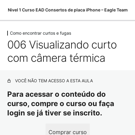
Nivel 1 Curso EAD Consertos de placa iPhone – Eagle Team
Como encontrar curtos e fugas
Começamos do zero
006 Visualizando curto
6 aulas, 1 teste
Softwares para análises
com câmera térmica
11 aulas
Componentes eletrônicos
15 aulas, 7 testes
Como utilizar o multímetro
VOCÊ NÃO TEM ACESSO A ESTA AULA
10 aulas
Para acessar o conteúdo do
Como encontrar curtos e fugas
curso, compre o curso ou faça
001 Comportamento de curto total na fonte de
login se já tiver se inscrito.
alimentação
002 Como encontrar curto total na VDD Main
Comprar curso