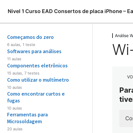
Nivel 1 Curso EAD Consertos de placa iPhone – E
Análise W
Começamos do zero
Wi
6 aulas, 1 teste
Apresentação do curso
Softwares para análises
11 aulas
O que é o átomo?
1.1 ZXW – Imprescindível –
Componentes eletrônicos
Configurações
15 aulas, 7 testes
Corrente Elétrica
VO
1. Capacitores
Como utilizar o multímetro
1.2 – ZXW – PartName and
Materiais condutores e materiais
NetName List
10 aulas
Par
2. Componentes em Paralelo
isolantes
Como encontrar curtos e
Multímetros e suas funções
tive
1.3 – ZXW – Part Bom Information
fugas
2.2 Posso fazer Jumper?
Circuito Elétrico
Related Query
1. Como medir Tensão – Voltagem
10 aulas
Ferramentas para
001 Comportamento de curto total
3. Componentes em Série
Exemplo circuito fechado
1.4 – ZXW – Layers – Camadas
2. Como medir Continuidade
Co
na fonte de alimentação
Microsoldagem
4. Resistências
1.5 – ZXW Botões Principais
20 aulas
3. Como medir Curtos
002 Como encontrar curto total na