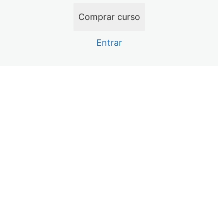
11 aulas
Análise Circuito Touch
Comprar curso
12 aulas, 8 testes
Técnicas de Reballing
Entrar
21 aulas, 1 teste
Análise Circuito Backlight
19 aulas
Imagem LCM – RGB
Anterior
Próximo
9 aulas
Carga – Tristar USB
20 aulas, 1 teste
Análise Rápido Tristar
5 aulas
Carregamento – Tigris CI de carga
9 aulas
Análise Wi-Fi e Bluetooth
10 aulas
Análise Codec Áudio