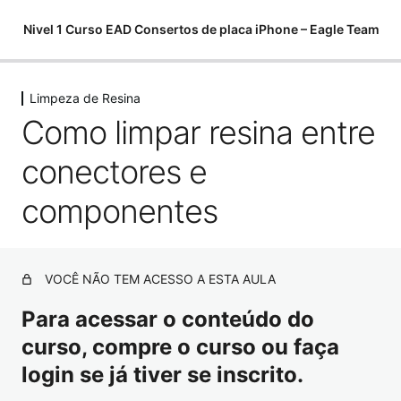
Nivel 1 Curso EAD Consertos de placa iPhone – Eagle Team
Limpeza de Resina
Começamos do zero
Como limpar resina entre
6 aulas, 1 teste
Softwares para análises
conectores e
11 aulas
Componentes eletrônicos
componentes
15 aulas, 7 testes
Como utilizar o multímetro
10 aulas
VOCÊ NÃO TEM ACESSO A ESTA AULA
Como encontrar curtos e fugas
10 aulas
Para acessar o conteúdo do
Ferramentas para Microsoldagem
curso, compre o curso ou faça
20 aulas
login se já tiver se inscrito.
Ferramentas – Estação Ar Quente