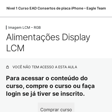
Nivel 1 Curso EAD Consertos de placa iPhone – Eagle Team
Imagem LCM – RGB
Começamos do zero
Alimentações Display
6 aulas, 1 teste
Softwares para análises
LCM
11 aulas
Componentes eletrônicos
15 aulas, 7 testes
Como utilizar o multímetro
VOCÊ NÃO TEM ACESSO A ESTA AULA
10 aulas
Para acessar o conteúdo do
Como encontrar curtos e fugas
curso, compre o curso ou faça
10 aulas
Ferramentas para Microsoldagem
login se já tiver se inscrito.
20 aulas
Ferramentas – Estação Ar Quente
Comprar curso