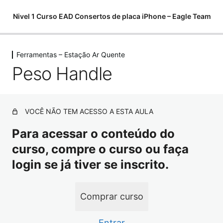
Nivel 1 Curso EAD Consertos de placa iPhone – Eagle Team
Ferramentas – Estação Ar Quente
Começamos do zero
Peso Handle
6 aulas, 1 teste
Softwares para análises
11 aulas
Componentes eletrônicos
VOCÊ NÃO TEM ACESSO A ESTA AULA
15 aulas, 7 testes
Para acessar o conteúdo do
Como utilizar o multímetro
curso, compre o curso ou faça
10 aulas
Como encontrar curtos e fugas
login se já tiver se inscrito.
10 aulas
Ferramentas para Microsoldagem
Comprar curso
20 aulas
Ferramentas – Estação Ar Quente
Entrar