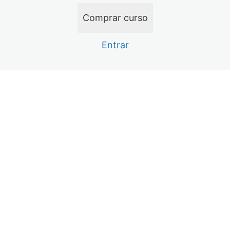
11 aulas
Análise Circuito Touch
Comprar curso
12 aulas, 8 testes
Técnicas de Reballing
Entrar
21 aulas, 1 teste
Análise Circuito Backlight
19 aulas
Imagem LCM – RGB
Anterior
Próximo
9 aulas
Carga – Tristar USB
20 aulas, 1 teste
Análise Rápido Tristar
5 aulas
Carregamento – Tigris CI de carga
9 aulas
Análise Wi-Fi e Bluetooth
10 aulas
Análise Codec Áudio