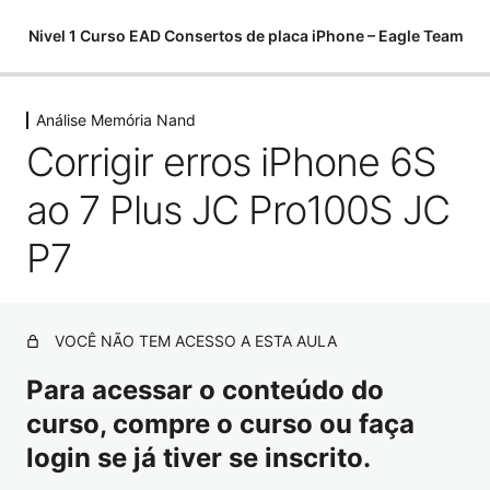
Nivel 1 Curso EAD Consertos de placa iPhone – Eagle Team
Análise Memória Nand
Começamos do zero
Corrigir erros iPhone 6S
6 aulas, 1 teste
Softwares para análises
ao 7 Plus JC Pro100S JC
11 aulas
Componentes eletrônicos
P7
15 aulas, 7 testes
Como utilizar o multímetro
10 aulas
VOCÊ NÃO TEM ACESSO A ESTA AULA
Como encontrar curtos e fugas
10 aulas
Para acessar o conteúdo do
Ferramentas para Microsoldagem
curso, compre o curso ou faça
20 aulas
login se já tiver se inscrito.
Ferramentas – Estação Ar Quente