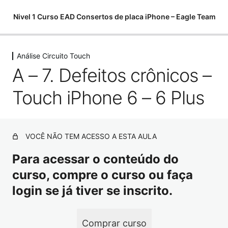
Nivel 1 Curso EAD Consertos de placa iPhone – Eagle Team
Análise Circuito Touch
Começamos do zero
A – 7. Defeitos crônicos –
6 aulas, 1 teste
Softwares para análises
Touch iPhone 6 – 6 Plus
11 aulas
Componentes eletrônicos
15 aulas, 7 testes
Como utilizar o multímetro
VOCÊ NÃO TEM ACESSO A ESTA AULA
10 aulas
Para acessar o conteúdo do
Como encontrar curtos e fugas
curso, compre o curso ou faça
10 aulas
Ferramentas para Microsoldagem
login se já tiver se inscrito.
20 aulas
Ferramentas – Estação Ar Quente
Comprar curso