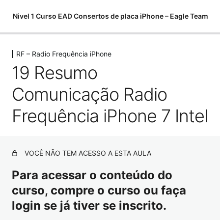
Nivel 1 Curso EAD Consertos de placa iPhone – Eagle Team
RF – Radio Frequência iPhone
Começamos do zero
19 Resumo
6 aulas, 1 teste
Softwares para análises
Comunicação Radio
11 aulas
Componentes eletrônicos
Frequência iPhone 7 Intel
15 aulas, 7 testes
Como utilizar o multímetro
10 aulas
VOCÊ NÃO TEM ACESSO A ESTA AULA
Como encontrar curtos e fugas
10 aulas
Para acessar o conteúdo do
Ferramentas para Microsoldagem
curso, compre o curso ou faça
20 aulas
login se já tiver se inscrito.
Ferramentas – Estação Ar Quente