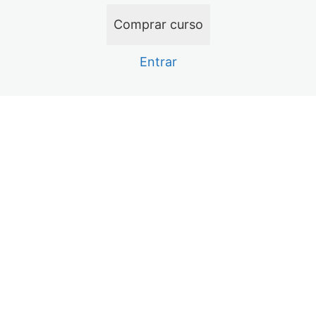
11 aulas
Análise Circuito Touch
Comprar curso
12 aulas, 8 testes
Técnicas de Reballing
Entrar
21 aulas, 1 teste
Análise Circuito Backlight
19 aulas
Imagem LCM – RGB
Anterior
Próximo
9 aulas
Carga – Tristar USB
20 aulas, 1 teste
Análise Rápido Tristar
5 aulas
Carregamento – Tigris CI de carga
9 aulas
Análise Wi-Fi e Bluetooth
10 aulas
Análise Codec Áudio